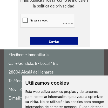
fines publicitarios tal como se indica en
la política de privacidad.
Flexihome Inmobiliaria
Calle Góndola, 8 - Local 4Bis
28804 Alcalá de Henares
Teléfono:
91 147 86 98
Utilizamos cookies
Móvil:
659 35 30 40
Esta web utiliza cookies propias y de terceros
para recopilar información que ayuda a optimizar
E-mail:
flexihome@flexihome.es
su visita. No se utilizarán las cookies para recoger
información de carácter personal. Puede obtener