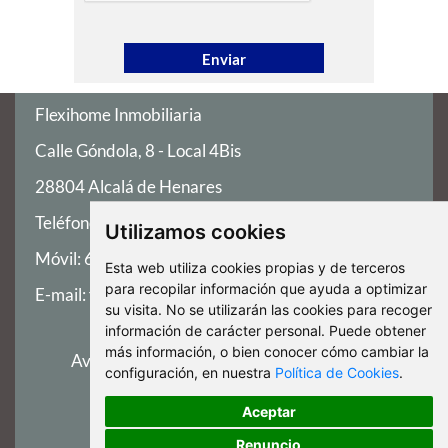
Flexihome Inmobiliaria
Calle Góndola, 8 - Local 4Bis
28804 Alcalá de Henares
Teléfono:
91 147 86 98
Utilizamos cookies
Móvil:
659 35 30 40
Esta web utiliza cookies propias y de terceros
para recopilar información que ayuda a optimizar
E-mail:
flexihome@flexihome.es
su visita. No se utilizarán las cookies para recoger
información de carácter personal. Puede obtener
más información, o bien conocer cómo cambiar la
Aviso Legal
-
Política de Privacidad
-
Política de
configuración, en nuestra
Política de Cookies
.
Cookies
-
ClickViviendas
Aceptar
Cambiar preferencia de cookies
Renuncio