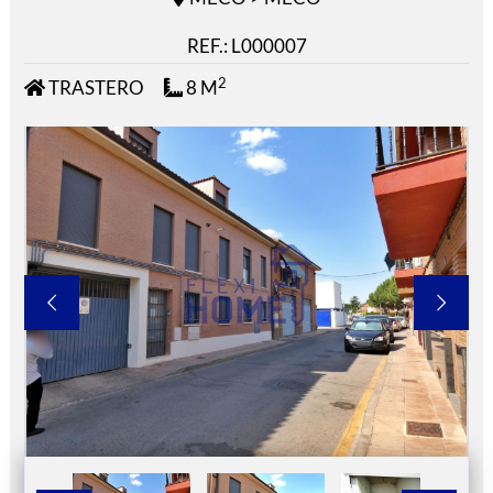
REF.: L000007
2
TRASTERO
8 M

