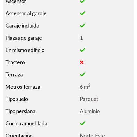
Ascensor
Ascensor al garaje
Garaje incluído
Plazas de garaje
1
En mismo edificio
Trastero
Terraza
2
Metros Terraza
6 m
Tipo suelo
Parquet
Tipo persiana
Aluminio
Cocina amueblada
Orientación
Norte-Este