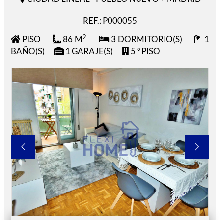
REF.: P000055
2
PISO
86 M
3 DORMITORIO(S)
1
BAÑO(S)
1 GARAJE(S)
5 º PISO

